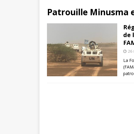
Patrouille Minusma 
Rég
de 
FA
26
La Fo
(FAMa
patro