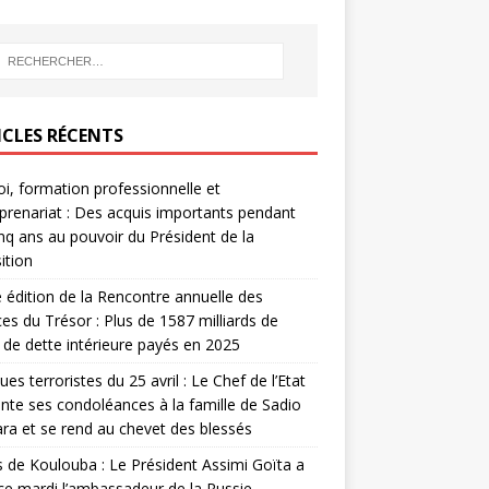
ICLES RÉCENTS
i, formation professionnelle et
prenariat : Des acquis importants pendant
inq ans au pouvoir du Président de la
ition
édition de la Rencontre annuelle des
ces du Trésor : Plus de 1587 milliards de
de dette intérieure payés en 2025
ues terroristes du 25 avril : Le Chef de l’Etat
nte ses condoléances à la famille de Sadio
a et se rend au chevet des blessés
s de Koulouba : Le Président Assimi Goïta a
ce mardi l’ambassadeur de la Russie