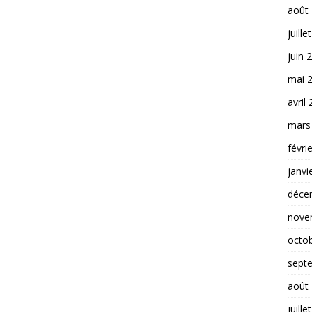
août
juille
juin 
mai 
avril
mars
févri
janvi
déce
nove
octo
sept
août
juille