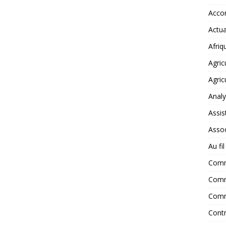
Accor
Actua
Afriq
Agric
Agric
Anal
Assis
Assoc
Au fi
Com
Comm
Comm
Contr