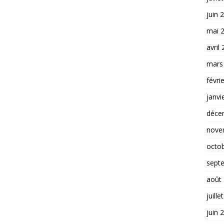
juin 
mai 
avril
mars
févri
janvi
déce
nove
octo
sept
août
juille
juin 