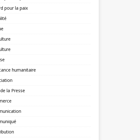
d pour la paix
lité
ue
ulture
ulture
yse
tance humanitaire
iation
l de la Presse
merce
unication
uniqué
ibution