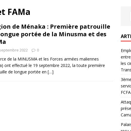
et FAMa
ion de Ménaka : Première patrouille
longue portée de la Minusma et des
ART
Ma
 septembre 2022
0
Emplo
entre
rce de la MINUSMA et les Forces armées maliennes
les c
) ont effectué le 19 septembre 2022, la toute première
Trans
uille de longue portée en
[…]
3ème 
servi
FCFA 
Attaq
prése
Camar
Palai
reçu 