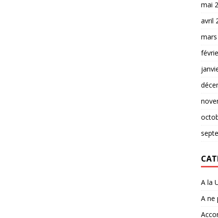
mai 
avril
mars
févri
janvi
déce
nove
octo
sept
CAT
A la 
A ne
Accor