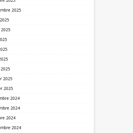
bre 2025
embre 2025
 2025
t 2025
2025
2025
 2025
 2025
er 2025
er 2025
mbre 2024
mbre 2024
bre 2024
embre 2024