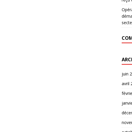
Opér
déman
secte
COM
ARC
juin 
avril
févri
janvi
déce
nove