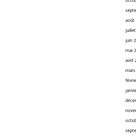
octo
sept
août
juille
juin 
mai 
avril
mars
févri
janvi
déce
nove
octo
sept