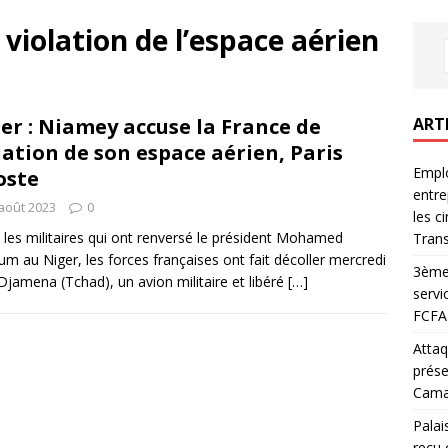
violation de l’espace aérien
ART
er : Niamey accuse la France de
lation de son espace aérien, Paris
Emplo
oste
entre
août 2023
0
les c
 les militaires qui ont renversé le président Mohamed
Trans
m au Niger, les forces françaises ont fait décoller mercredi
3ème 
Djamena (Tchad), un avion militaire et libéré
[…]
servi
FCFA 
Attaq
prése
Camar
Palai
reçu 