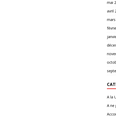
mai 
avril
mars
févri
janvi
déce
nove
octo
sept
CAT
A la 
A ne
Accor