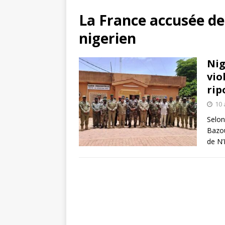
La France accusée de 
nigerien
Nig
vio
rip
10 
Selon
Bazou
de N’