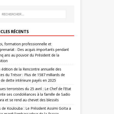
ICLES RÉCENTS
i, formation professionnelle et
prenariat : Des acquis importants pendant
inq ans au pouvoir du Président de la
ition
édition de la Rencontre annuelle des
ces du Trésor : Plus de 1587 milliards de
de dette intérieure payés en 2025
ues terroristes du 25 avril : Le Chef de l’Etat
nte ses condoléances à la famille de Sadio
a et se rend au chevet des blessés
s de Koulouba : Le Président Assimi Goïta a
ce mardi l’ambassadeur de la Russie