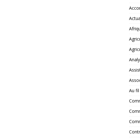
Accor
Actua
Afriq
Agric
Agric
Anal
Assis
Assoc
Au fi
Com
Comm
Comm
Contr