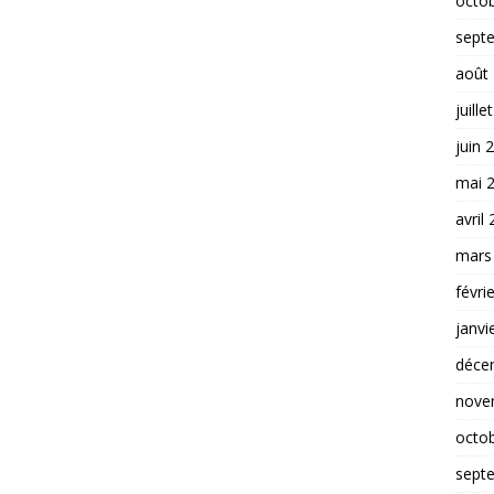
octo
sept
août
juille
juin 
mai 
avril
mars
févri
janvi
déce
nove
octo
sept