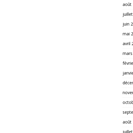
août
juille
juin 
mai 
avril
mars
févri
janvi
déce
nove
octo
sept
août
juille