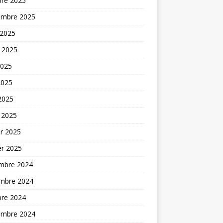
bre 2025
embre 2025
 2025
t 2025
2025
2025
 2025
 2025
er 2025
er 2025
mbre 2024
mbre 2024
bre 2024
embre 2024