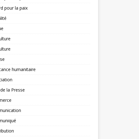
d pour la paix
lité
ue
ulture
ulture
yse
tance humanitaire
iation
l de la Presse
merce
unication
uniqué
ibution