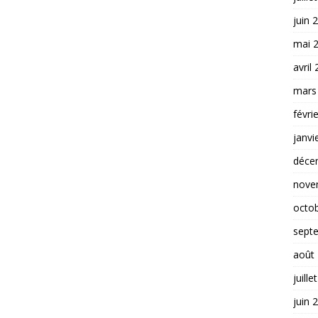
juin 
mai 
avril
mars
févri
janvi
déce
nove
octo
sept
août
juille
juin 