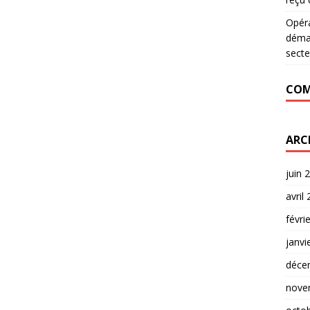
Opér
déman
secte
COM
ARC
juin 
avril
févri
janvi
déce
nove