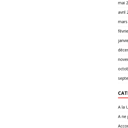
mai 
avril
mars
févri
janvi
déce
nove
octo
sept
CAT
A la 
A ne
Accor