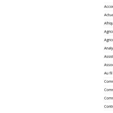
Accor
Actua
Afriq
Agric
Agric
Anal
Assis
Assoc
Au fi
Com
Comm
Comm
Contr