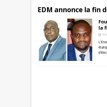
EDM annonce la fin d
Fou
la 
17 
L’Ene
étati
d’éle