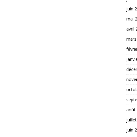
juin 
mai 
avril
mars
févri
janvi
déce
nove
octo
sept
août
juille
juin 