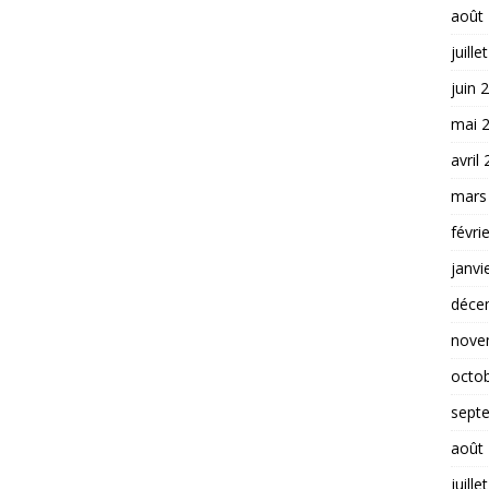
août
juille
juin 
mai 
avril
mars
févri
janvi
déce
nove
octo
sept
août
juille