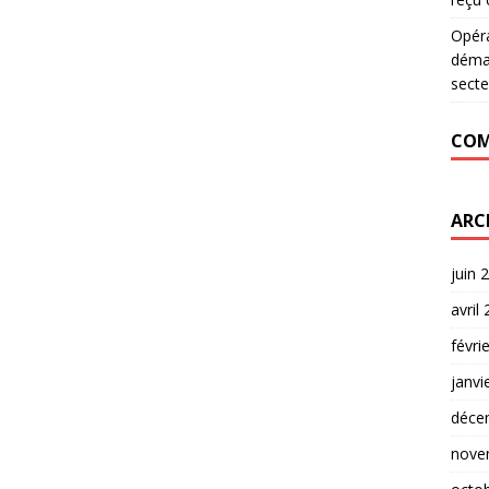
Opér
déman
secte
COM
ARC
juin 
avril
févri
janvi
déce
nove