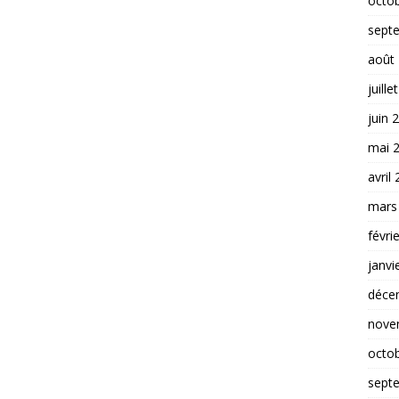
octo
sept
août
juille
juin 
mai 
avril
mars
févri
janvi
déce
nove
octo
sept