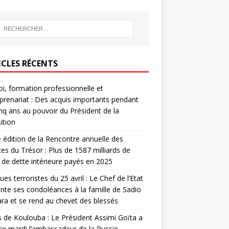
ICLES RÉCENTS
i, formation professionnelle et
prenariat : Des acquis importants pendant
inq ans au pouvoir du Président de la
ition
édition de la Rencontre annuelle des
ces du Trésor : Plus de 1587 milliards de
de dette intérieure payés en 2025
ues terroristes du 25 avril : Le Chef de l’Etat
nte ses condoléances à la famille de Sadio
a et se rend au chevet des blessés
s de Koulouba : Le Président Assimi Goïta a
ce mardi l’ambassadeur de la Russie