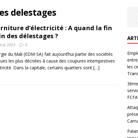
es delestages
rniture d’électricité : A quand la fin
fin des délestages ?
ART
mai 2023
0
Emplo
rgie du Mali (EDM-SA) fait aujourd’hui partie des sociétés
entre
ques les plus décriées à cause des coupures intempestives
les c
ctricité. Dans la capitale, certains quartiers sont
[…]
Trans
3ème 
servi
FCFA 
Attaq
prése
Camar
Palai
reçu 