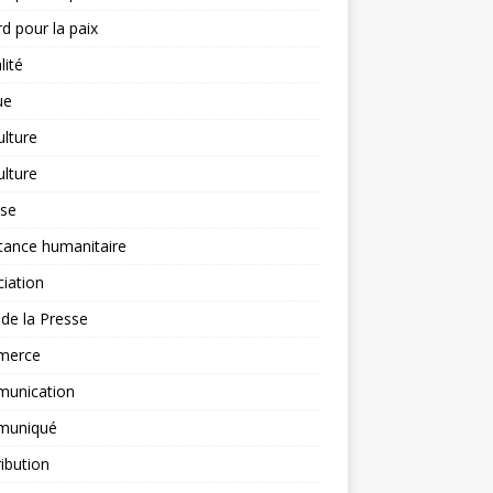
d pour la paix
lité
ue
ulture
ulture
yse
tance humanitaire
iation
l de la Presse
merce
unication
uniqué
ibution