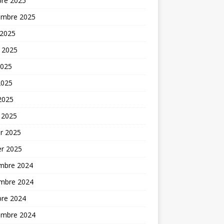
bre 2025
embre 2025
 2025
t 2025
2025
2025
 2025
 2025
er 2025
er 2025
mbre 2024
mbre 2024
bre 2024
embre 2024