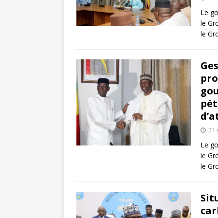
Le go
le Gr
le Gr
Ges
pro
gou
pét
d’a
21
Le go
le Gr
le Gr
Sit
car