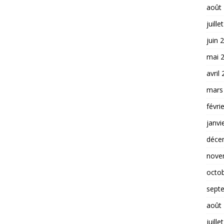
août
juille
juin 
mai 
avril
mars
févri
janvi
déce
nove
octo
sept
août
juille