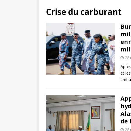
Crise du carburant
Bur
mil
enr
mil
28
Après
et le
carbu
App
hyd
Ala
de 
28