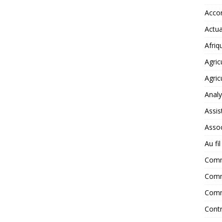
Accor
Actua
Afriq
Agric
Agric
Anal
Assis
Assoc
Au fi
Com
Comm
Comm
Contr