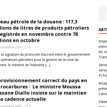
eau pétrole de la douane : 117,3
lions de litres de produits pétroliers
ART
egistrés en novembre contre 78
lions en octobre
Emplo
entre
 novembre 2025
0
les c
 la signature du protocole d’accord entre le gouvernement
Trans
s opérateurs pétroliers pour la gestion de la crise du
3ème 
rant, le ministre de l’Industrie
[…]
servi
FCFA 
rovisionnement correct du pays en
Attaq
rocarbures : Le ministre Moussa
prése
ssane Diallo insiste sur le maintien
Camar
la cadence actuelle
Palai
 novembre 2025
0
reçu 