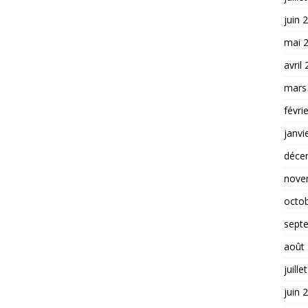
juin 
mai 
avril
mars
févri
janvi
déce
nove
octo
sept
août
juille
juin 