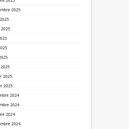
bre 2025
embre 2025
 2025
t 2025
2025
2025
 2025
 2025
er 2025
er 2025
mbre 2024
mbre 2024
bre 2024
embre 2024