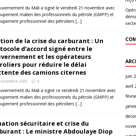
uvernement du Mali a signé le vendredi 21 novembre avec
Opér
oupement malien des professionnels du pétrole (GMPP) et
déman
oupement professionnel des pétroliers
[…]
secte
COM
tion de la crise du carburant : Un
tocole d’accord signé entre le
vernement et les opérateurs
ARC
roliers pour réduire le délai
ttente des camions citernes
juin 
 novembre 2025
0
avril
uvernement du Mali a signé ce vendredi 21 novembre avec
févri
oupement malien des professionnels du pétrole (GMPP) et
oupement professionnel des pétroliers
[…]
janvi
déce
uation sécuritaire et crise du
nove
burant : Le ministre Abdoulaye Diop