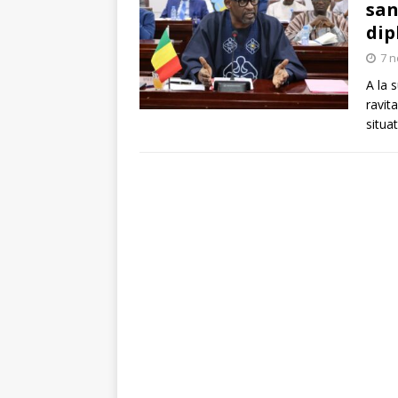
san
dip
7 
A la 
ravit
situa