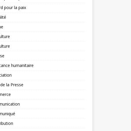
d pour la paix
lité
ue
ulture
ulture
yse
tance humanitaire
iation
l de la Presse
merce
unication
uniqué
ibution