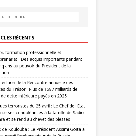
ICLES RÉCENTS
i, formation professionnelle et
prenariat : Des acquis importants pendant
inq ans au pouvoir du Président de la
ition
édition de la Rencontre annuelle des
ces du Trésor : Plus de 1587 milliards de
de dette intérieure payés en 2025
ues terroristes du 25 avril : Le Chef de l’Etat
nte ses condoléances à la famille de Sadio
a et se rend au chevet des blessés
s de Koulouba : Le Président Assimi Goïta a
ce mardi l’ambassadeur de la Russie