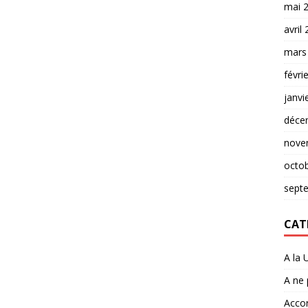
mai 
avril
mars
févri
janvi
déce
nove
octo
sept
CAT
A la 
A ne
Accor