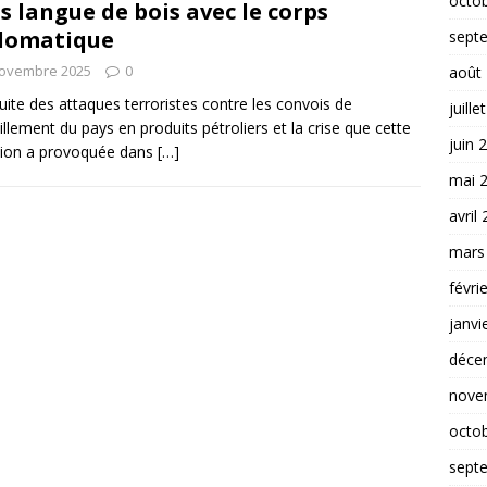
octo
s langue de bois avec le corps
lomatique
sept
novembre 2025
0
août
suite des attaques terroristes contre les convois de
juille
aillement du pays en produits pétroliers et la crise que cette
juin 
tion a provoquée dans
[…]
mai 
avril
mars
févri
janvi
déce
nove
octo
sept