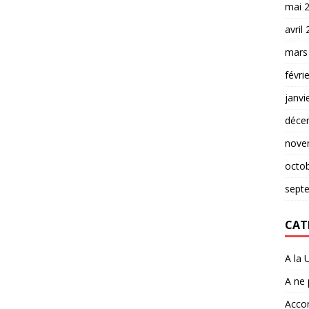
mai 
avril
mars
févri
janvi
déce
nove
octo
sept
CAT
A la 
A ne
Accor