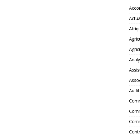
Accor
Actua
Afriq
Agric
Agric
Anal
Assis
Assoc
Au fi
Com
Comm
Comm
Contr