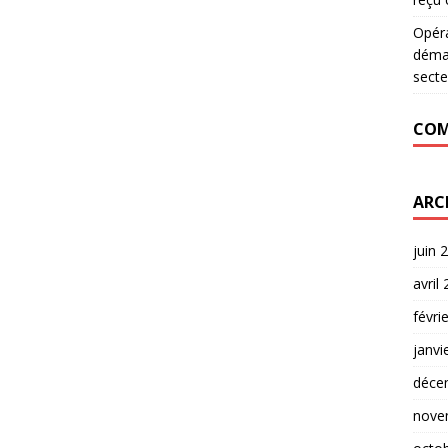
Opér
déman
secte
COM
ARC
juin 
avril
févri
janvi
déce
nove