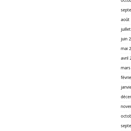
octo
sept
août
juille
juin 
mai 
avril
mars
févri
janvi
déce
nove
octo
sept