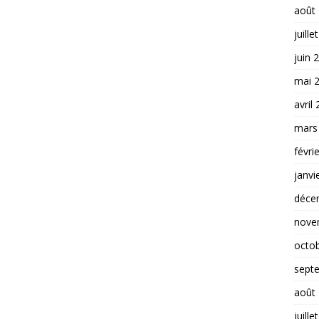
août
juille
juin 
mai 
avril
mars
févri
janvi
déce
nove
octo
sept
août
juille