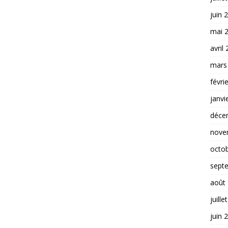
juin 
mai 
avril
mars
févri
janvi
déce
nove
octo
sept
août
juille
juin 