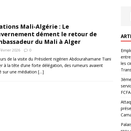
ations Mali-Algérie : Le
vernement dément le retour de
ART
mbassadeur du Mali à Alger
février 2026
0
Emplo
entre
urs de la visite du Président nigérien Abdourahamane Tiani
les c
er à la tête d’une forte délégation, des rumeurs avaient
Trans
lé sur une médiation
[…]
3ème 
servi
FCFA 
Attaq
prése
Camar
Palai
reçu 