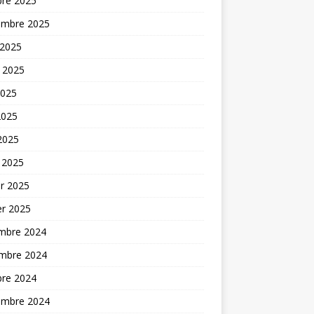
bre 2025
embre 2025
 2025
t 2025
2025
2025
 2025
 2025
er 2025
er 2025
mbre 2024
mbre 2024
bre 2024
embre 2024