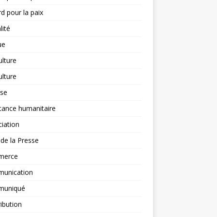
d pour la paix
lité
ue
ulture
ulture
yse
tance humanitaire
iation
l de la Presse
merce
unication
uniqué
ibution