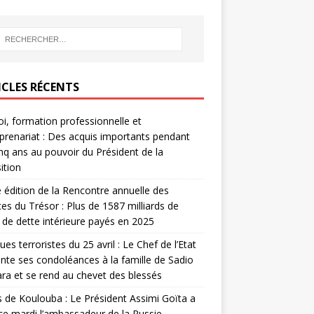
ICLES RÉCENTS
i, formation professionnelle et
prenariat : Des acquis importants pendant
inq ans au pouvoir du Président de la
ition
édition de la Rencontre annuelle des
ces du Trésor : Plus de 1587 milliards de
de dette intérieure payés en 2025
ues terroristes du 25 avril : Le Chef de l’Etat
nte ses condoléances à la famille de Sadio
a et se rend au chevet des blessés
s de Koulouba : Le Président Assimi Goïta a
ce mardi l’ambassadeur de la Russie