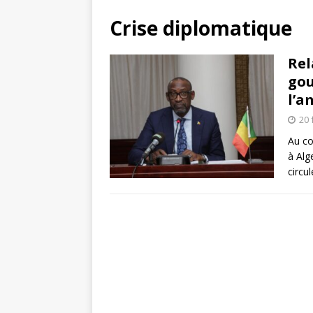
Crise diplomatique
Rel
gou
l’a
20 
Au co
à Alg
circu