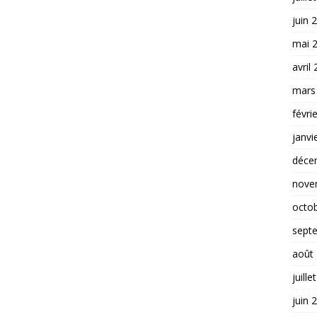
juin 
mai 
avril
mars
févri
janvi
déce
nove
octo
sept
août
juille
juin 