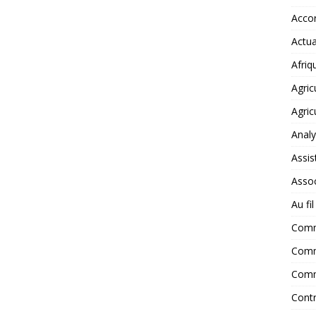
Accor
Actua
Afriq
Agric
Agric
Anal
Assis
Assoc
Au fi
Com
Comm
Comm
Contr