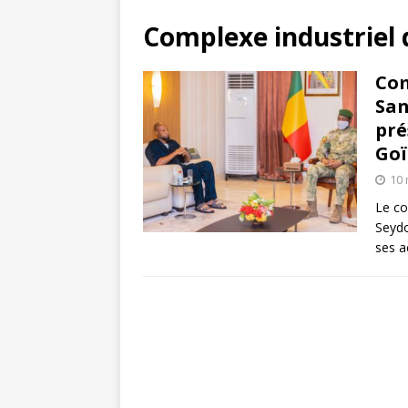
Complexe industriel 
Com
San
pré
Goï
10 
Le co
Seydo
ses a