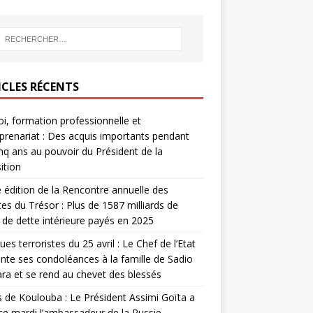
ICLES RÉCENTS
i, formation professionnelle et
prenariat : Des acquis importants pendant
inq ans au pouvoir du Président de la
ition
édition de la Rencontre annuelle des
ces du Trésor : Plus de 1587 milliards de
de dette intérieure payés en 2025
ues terroristes du 25 avril : Le Chef de l’Etat
nte ses condoléances à la famille de Sadio
a et se rend au chevet des blessés
s de Koulouba : Le Président Assimi Goïta a
ce mardi l’ambassadeur de la Russie