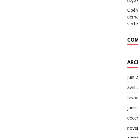
Opér
déman
secte
COM
ARC
juin 
avril
févri
janvi
déce
nove