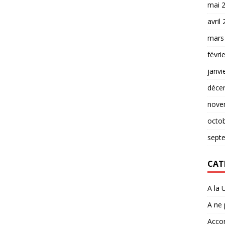
mai 
avril
mars
févri
janvi
déce
nove
octo
sept
CAT
A la 
A ne
Accor