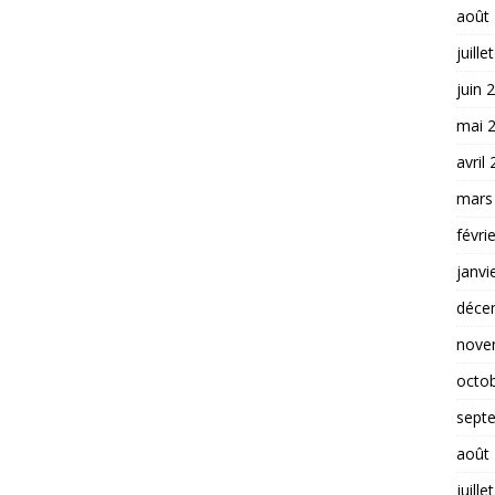
août
juille
juin 
mai 
avril
mars
févri
janvi
déce
nove
octo
sept
août
juille