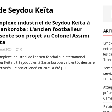
de Seydou Keïta
plexe industriel de Seydou Keïta à
ankoroba : L’ancien footballeur
ART
sente son projet au Colonel Assimi
ta
Emplo
entre
mai 2024
0
les c
mplexe industriel de l’ancien footballeur international
Trans
u Keïta dit Seydoublen à Sanankoroba va bientôt démarrer
3ème 
ctivités. Ce projet lancé en 2021 a été
[…]
servi
FCFA 
Attaq
prése
Camar
Palai
reçu 