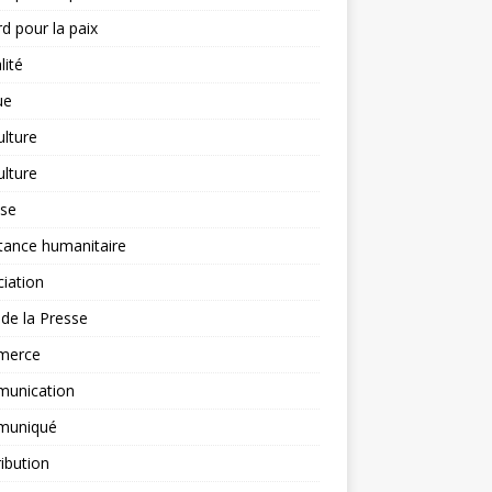
d pour la paix
lité
ue
ulture
ulture
yse
tance humanitaire
iation
l de la Presse
merce
unication
uniqué
ibution