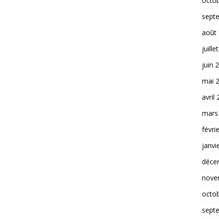
octo
sept
août
juille
juin 
mai 
avril
mars
févri
janvi
déce
nove
octo
sept