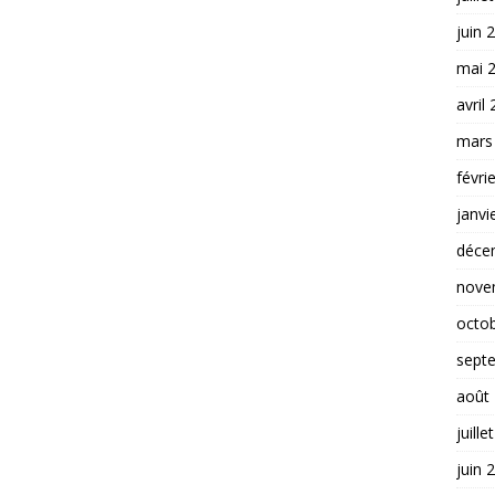
juin 
mai 
avril
mars
févri
janvi
déce
nove
octo
sept
août
juille
juin 