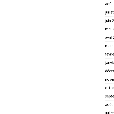
août
juille
juin 
mai 
avril
mars
févri
janvi
déce
nove
octo
sept
août
juille