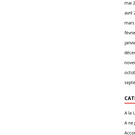
mai 
avril
mars
févri
janvi
déce
nove
octo
sept
CAT
A la 
A ne
Accor