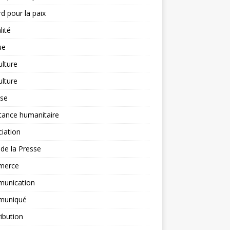
d pour la paix
lité
ue
ulture
ulture
yse
tance humanitaire
iation
l de la Presse
merce
unication
uniqué
ibution