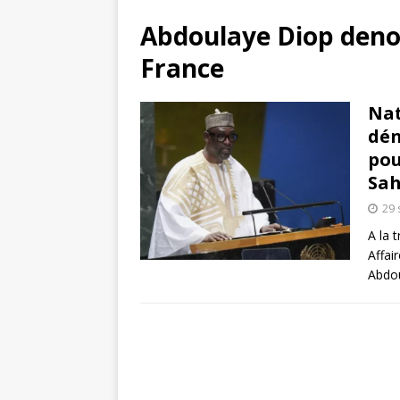
Abdoulaye Diop deno
France
Nat
dén
pou
Sah
29
A la 
Affai
Abdo