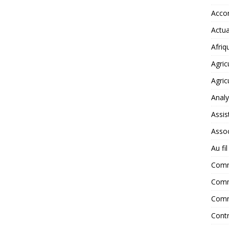
Accor
Actua
Afriq
Agric
Agric
Anal
Assis
Assoc
Au fi
Com
Comm
Comm
Contr