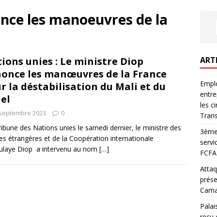
nce les manoeuvres de la
ART
ions unies : Le ministre Diop
once les manœuvres de la France
Emplo
r la déstabilisation du Mali et du
entre
el
les c
 septembre 2023
0
Trans
tribune des Nations unies le samedi dernier, le ministre des
3ème 
res étrangères et de la Coopération internationale
servi
ulaye Diop a intervenu au nom
[…]
FCFA 
Attaq
prése
Camar
Palai
reçu 