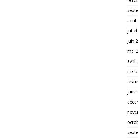
octo
sept
août
juille
juin 
mai 
avril
mars
févri
janvi
déce
nove
octo
sept