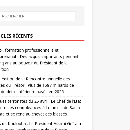
ICLES RÉCENTS
i, formation professionnelle et
prenariat : Des acquis importants pendant
inq ans au pouvoir du Président de la
ition
édition de la Rencontre annuelle des
ces du Trésor : Plus de 1587 milliards de
de dette intérieure payés en 2025
ues terroristes du 25 avril : Le Chef de l’Etat
nte ses condoléances à la famille de Sadio
a et se rend au chevet des blessés
s de Koulouba : Le Président Assimi Goïta a
ce mardi l’ambassadeur de la Russie