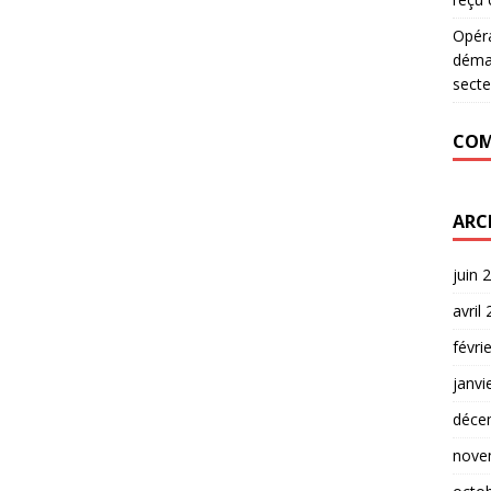
Opér
déman
secte
COM
ARC
juin 
avril
févri
janvi
déce
nove