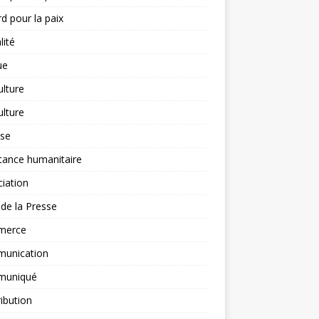
d pour la paix
lité
ue
ulture
ulture
yse
tance humanitaire
iation
l de la Presse
merce
unication
uniqué
ibution