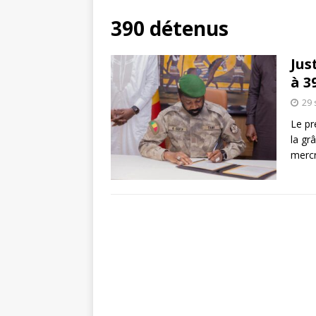
390 détenus
Jus
à 3
29
Le pr
la gr
merc