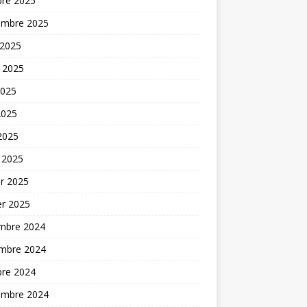
bre 2025
embre 2025
 2025
t 2025
2025
2025
 2025
 2025
er 2025
er 2025
mbre 2024
mbre 2024
bre 2024
embre 2024