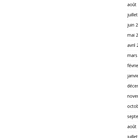
août
juille
juin 
mai 
avril
mars
févri
janvi
déce
nove
octo
sept
août
juille