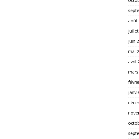
octo
sept
août
juille
juin 
mai 
avril
mars
févri
janvi
déce
nove
octo
sept