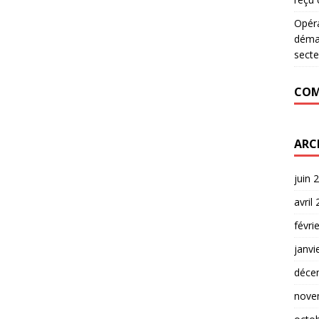
Opér
déman
secte
COM
ARC
juin 
avril
févri
janvi
déce
nove