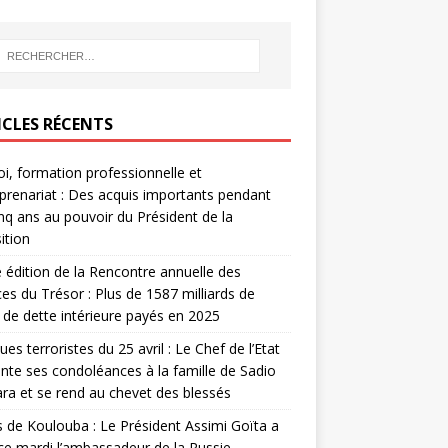
ICLES RÉCENTS
i, formation professionnelle et
prenariat : Des acquis importants pendant
inq ans au pouvoir du Président de la
ition
édition de la Rencontre annuelle des
ces du Trésor : Plus de 1587 milliards de
de dette intérieure payés en 2025
ues terroristes du 25 avril : Le Chef de l’Etat
nte ses condoléances à la famille de Sadio
a et se rend au chevet des blessés
s de Koulouba : Le Président Assimi Goïta a
ce mardi l’ambassadeur de la Russie