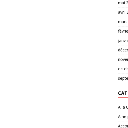
mai 
avril
mars
févri
janvi
déce
nove
octo
sept
CAT
A la 
A ne
Accor