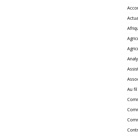
Accor
Actua
Afriq
Agric
Agric
Anal
Assis
Assoc
Au fi
Com
Comm
Comm
Contr