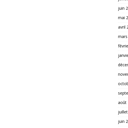
juin 
mai 
avril
mars
févri
janvi
déce
nove
octo
sept
août
juille
juin 