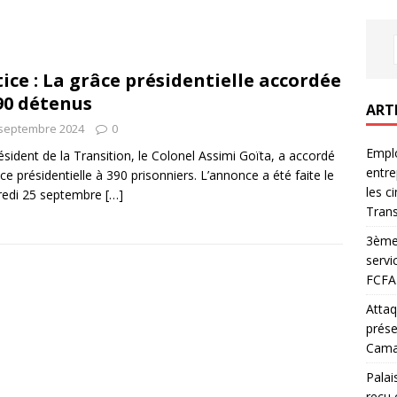
tice : La grâce présidentielle accordée
90 détenus
ART
 septembre 2024
0
Emplo
ésident de la Transition, le Colonel Assimi Goïta, a accordé
entre
âce présidentielle à 390 prisonniers. L’annonce a été faite le
les c
redi 25 septembre
[…]
Trans
3ème 
servi
FCFA 
Attaq
prése
Camar
Palai
reçu 