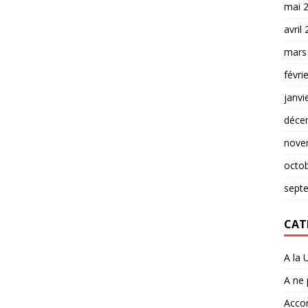
mai 
avril
mars
févri
janvi
déce
nove
octo
sept
CAT
A la 
A ne
Accor