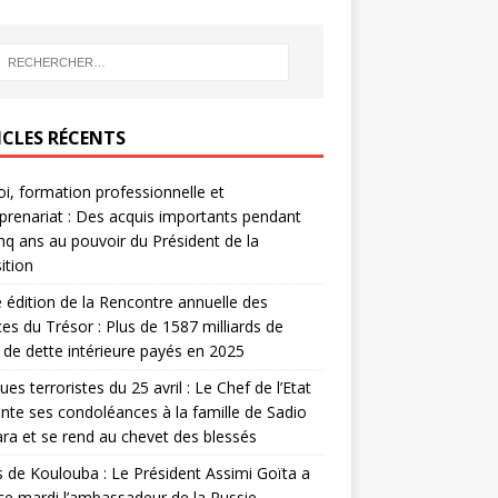
ICLES RÉCENTS
i, formation professionnelle et
prenariat : Des acquis importants pendant
inq ans au pouvoir du Président de la
ition
édition de la Rencontre annuelle des
ces du Trésor : Plus de 1587 milliards de
de dette intérieure payés en 2025
ues terroristes du 25 avril : Le Chef de l’Etat
nte ses condoléances à la famille de Sadio
a et se rend au chevet des blessés
s de Koulouba : Le Président Assimi Goïta a
ce mardi l’ambassadeur de la Russie