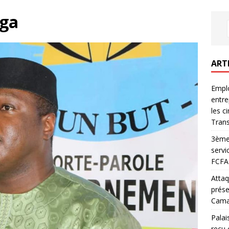
ïga
ART
Emplo
entre
les c
Trans
3ème 
servi
FCFA 
Attaq
prése
Camar
Palai
reçu 