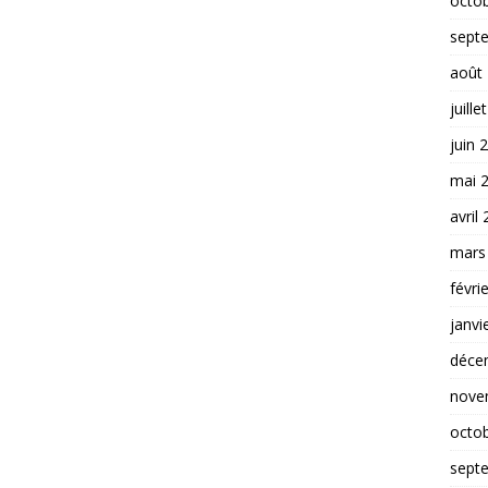
octo
sept
août
juille
juin 
mai 
avril
mars
févri
janvi
déce
nove
octo
sept