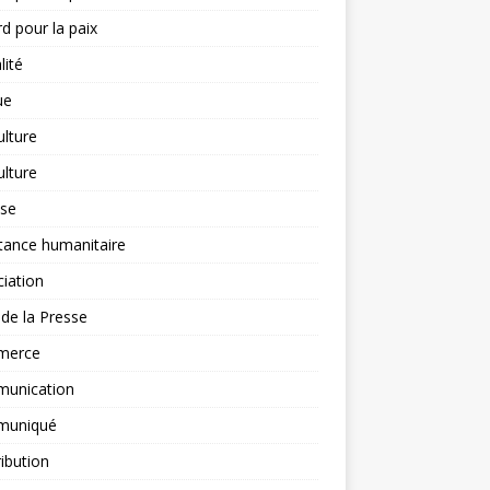
d pour la paix
lité
ue
ulture
ulture
yse
tance humanitaire
iation
l de la Presse
merce
unication
uniqué
ibution