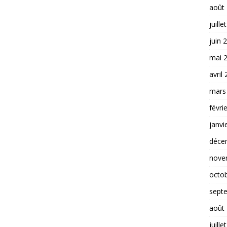
août
juille
juin 
mai 
avril
mars
févri
janvi
déce
nove
octo
sept
août
juille