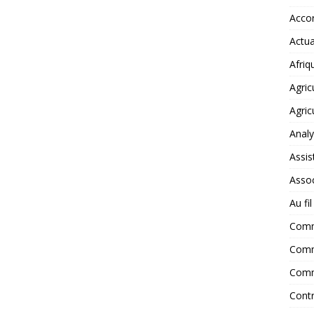
Accor
Actua
Afriq
Agric
Agric
Anal
Assis
Assoc
Au fi
Com
Comm
Comm
Contr