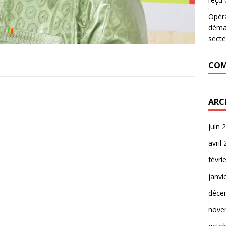
Opér
déman
secte
COM
ARC
juin 
avril
févri
janvi
déce
nove