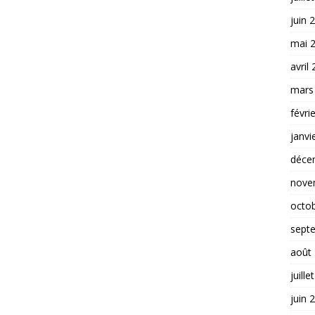
juin 
mai 
avril
mars
févri
janvi
déce
nove
octo
sept
août
juille
juin 