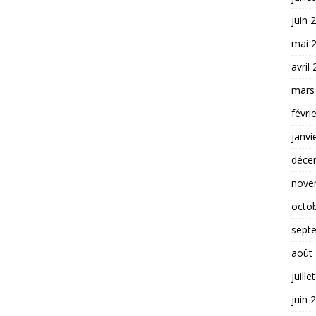
juin 
mai 
avril
mars
févri
janvi
déce
nove
octo
sept
août
juille
juin 