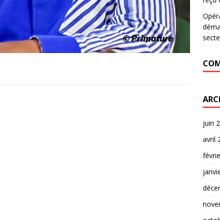
Opér
déman
secte
COM
ARC
juin 
avril
févri
janvi
déce
nove