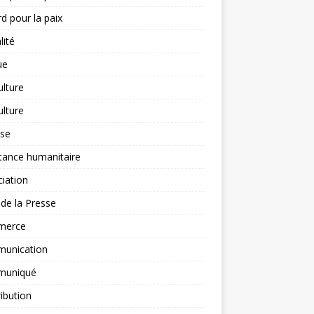
d pour la paix
lité
ue
ulture
ulture
yse
tance humanitaire
iation
l de la Presse
merce
unication
uniqué
ibution