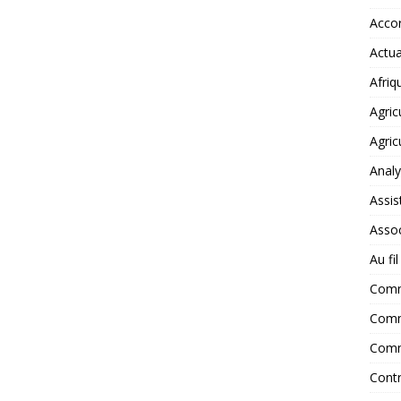
Accor
Actua
Afriq
Agric
Agric
Anal
Assis
Assoc
Au fi
Com
Comm
Comm
Contr