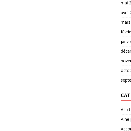
mai 
avril
mars
févri
janvi
déce
nove
octo
sept
CAT
A la 
A ne
Accor