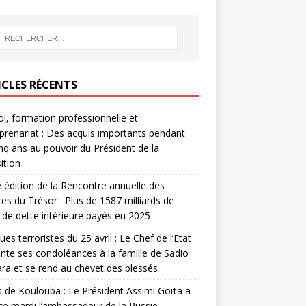
ICLES RÉCENTS
i, formation professionnelle et
prenariat : Des acquis importants pendant
inq ans au pouvoir du Président de la
ition
édition de la Rencontre annuelle des
ces du Trésor : Plus de 1587 milliards de
de dette intérieure payés en 2025
ues terroristes du 25 avril : Le Chef de l’Etat
nte ses condoléances à la famille de Sadio
a et se rend au chevet des blessés
s de Koulouba : Le Président Assimi Goïta a
ce mardi l’ambassadeur de la Russie