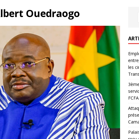
Albert Ouedraogo
ART
Emplo
entre
les c
Trans
3ème 
servi
FCFA 
Attaq
prése
Camar
Palai
reçu 