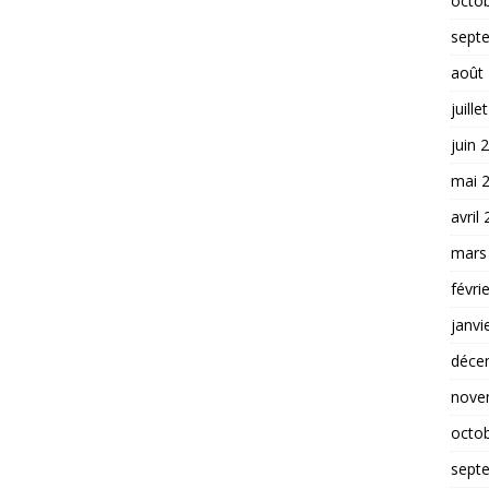
octo
sept
août
juille
juin 
mai 
avril
mars
févri
janvi
déce
nove
octo
sept