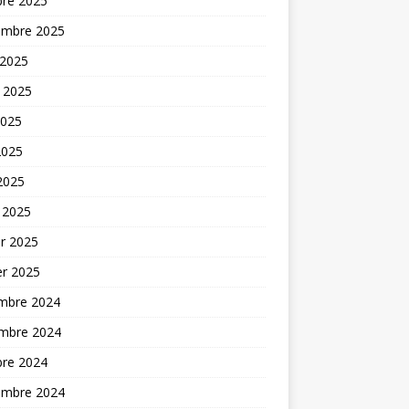
bre 2025
embre 2025
 2025
t 2025
2025
2025
 2025
 2025
er 2025
er 2025
mbre 2024
mbre 2024
bre 2024
embre 2024