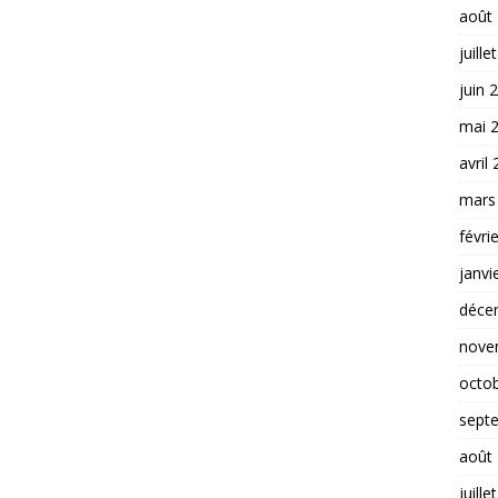
août
juille
juin 
mai 
avril
mars
févri
janvi
déce
nove
octo
sept
août
juille