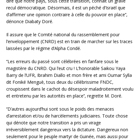
dire que notre pays, sous cette transition, connait un grave
recul démocratique. Désormais, il est un péché d’Israël que
d’affirmer une opinion contraire à celle du pouvoir en place’’,
dénonce Diabaty Doré.
Il assure que le Comité national du rassemblement pour
l’enveloppement (CNRD) est en train de marcher sur les traces
laissées par le régime d’Alpha Condé.
‘’Les erreurs du passé sont célébrées en fanfare sous le
magistère du CNRD. Qui l’eut cru ! L’honorable Saikou Yaya
Barry de l’UFR, Ibrahim Diallo et mon frère et ami Oumar Sylla
dit Foniké Menguè, tous deux du célébrissime FNDC,
croupissent dans le cachot du désespoir maladroitement voulu
et entretenu par les autorités en place’’, regrette M. Doré.
‘’D’autres aujourd’hui sont sous le poids des menaces
d’arrestation et/ou de harcèlements judiciaires. Toute chose
qui dénote que notre transition a pris un virage
irréversiblement dangereux vers la dictature. Dangereux non
seulement pour le peuple martyr de Guinée, mais aussi pour