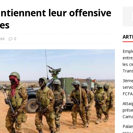
ntiennent leur offensive
tes
ART
ité
0
Emplo
entre
les c
Trans
3ème 
servi
FCFA 
Attaq
prése
Camar
Palai
reçu 