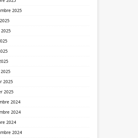
bre 2025
embre 2025
 2025
t 2025
2025
2025
 2025
 2025
er 2025
er 2025
mbre 2024
mbre 2024
bre 2024
embre 2024