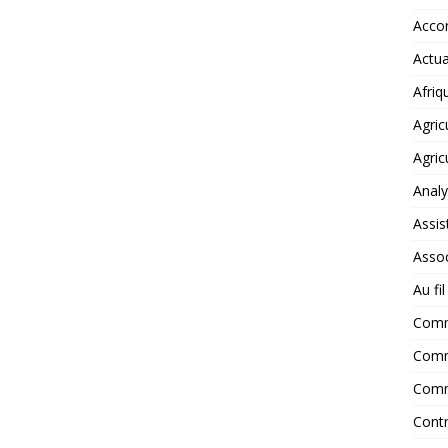
Accor
Actua
Afriq
Agric
Agric
Anal
Assis
Assoc
Au fi
Com
Comm
Comm
Contr