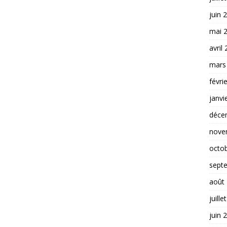
juin 
mai 
avril
mars
févri
janvi
déce
nove
octo
sept
août
juille
juin 