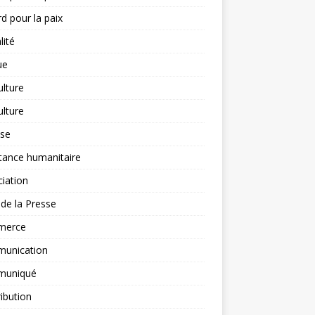
d pour la paix
lité
ue
ulture
ulture
yse
tance humanitaire
iation
l de la Presse
merce
unication
uniqué
ibution