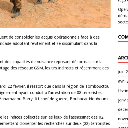
Opér
déman
secte
COM
nt de consolider les acquis opérationnels face à des
bandade adoptant l’évitement et se dissimulant dans la
ARC
nt des capacités de nuisance reposant désormais sur la
otage des réseaux GSM, les tirs indirects et récemment des
juin 
avril
di 22 février, il ressort que dans la région de Tombouctou,
févri
eignement ayant conduit à l’arrestation de 08 terroristes.
t Mahamadou Barry, 01 chef de guerre, Boubacar Nouhoum
janvi
déce
les indices collectés sur les lieux de l’assassinat des 02
nove
ermettent d’orienter les recherches sur deux (02) terroristes