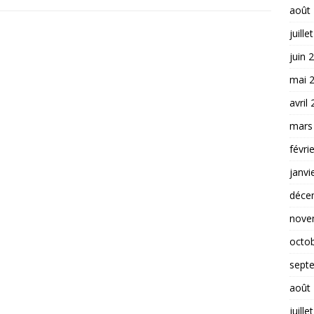
août
juille
juin 
mai 
avril
mars
févri
janvi
déce
nove
octo
sept
août
juille