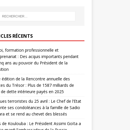
ICLES RÉCENTS
i, formation professionnelle et
prenariat : Des acquis importants pendant
inq ans au pouvoir du Président de la
ition
édition de la Rencontre annuelle des
ces du Trésor : Plus de 1587 milliards de
de dette intérieure payés en 2025
ues terroristes du 25 avril : Le Chef de l’Etat
nte ses condoléances à la famille de Sadio
a et se rend au chevet des blessés
s de Koulouba : Le Président Assimi Goïta a
ce mardi l’ambassadeur de la Russie