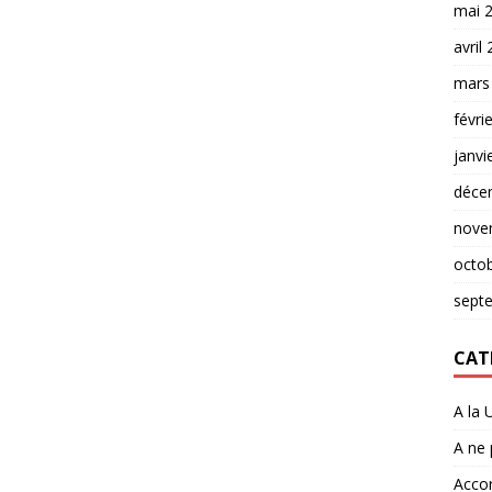
mai 
avril
mars
févri
janvi
déce
nove
octo
sept
CAT
A la 
A ne
Accor