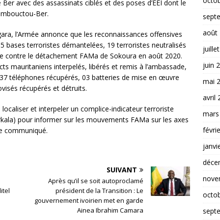
octo
e Ber avec des assassinats ciblés et des poses d’EEI dont le
 Tombouctou-Ber.
sept
août
ara, l’Armée annonce que les reconnaissances offensives
15 bases terroristes démantelées, 19 terroristes neutralisés
juille
ue contre le détachement FAMa de Sokoura en août 2020.
juin 
cts mauritaniens interpelés, libérés et remis à l’ambassade,
 37 téléphones récupérés, 03 batteries de mise en œuvre
mai 
visés récupérés et détruits.
avril
caliser et interpeler un complice-indicateur terroriste
mars
arkala) pour informer sur les mouvements FAMa sur les axes
févri
le communiqué.
janvi
déce
SUIVANT
nove
s
Après qu’il se soit autoproclamé
itel
président de la Transition : Le
octo
gouvernement ivoirien met en garde
Ainea Ibrahim Camara
sept