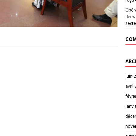
Opér
déman
secte
COM
ARC
juin 
avril
févri
janvi
déce
nove