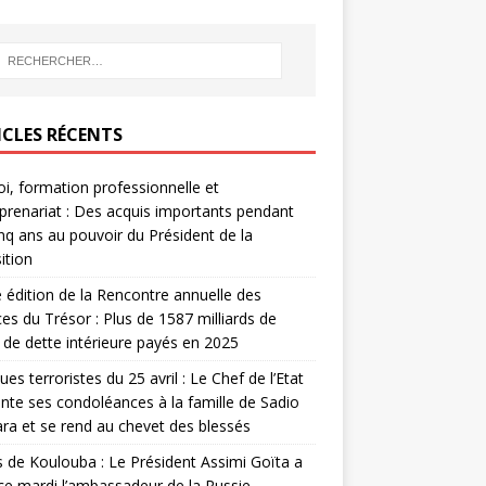
ICLES RÉCENTS
i, formation professionnelle et
prenariat : Des acquis importants pendant
inq ans au pouvoir du Président de la
ition
édition de la Rencontre annuelle des
ces du Trésor : Plus de 1587 milliards de
de dette intérieure payés en 2025
ues terroristes du 25 avril : Le Chef de l’Etat
nte ses condoléances à la famille de Sadio
a et se rend au chevet des blessés
s de Koulouba : Le Président Assimi Goïta a
ce mardi l’ambassadeur de la Russie