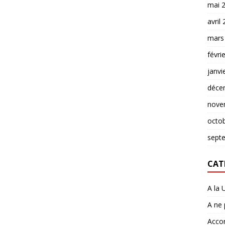
mai 
avril
mars
févri
janvi
déce
nove
octo
sept
CAT
A la 
A ne
Accor