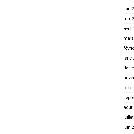
juin 
mai 
avril
mars
févri
janvi
déce
nove
octo
sept
août
juille
juin 