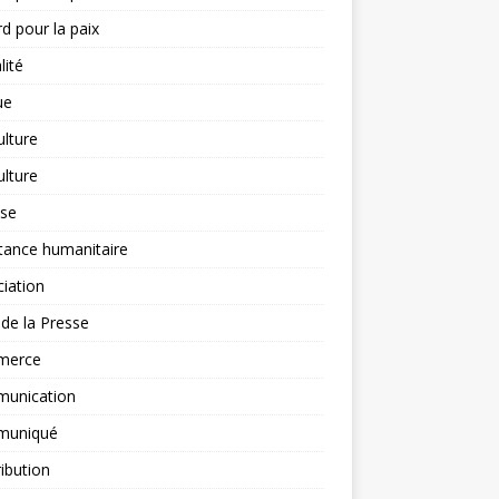
d pour la paix
lité
ue
ulture
ulture
yse
tance humanitaire
iation
l de la Presse
merce
unication
uniqué
ibution