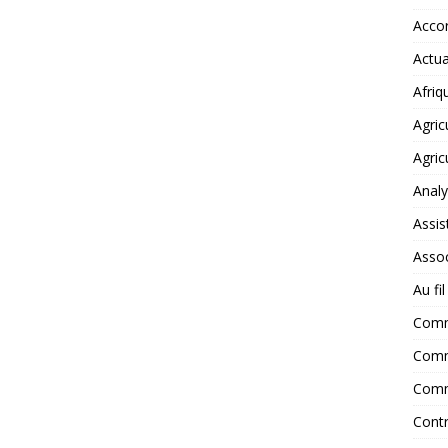
Accor
Actua
Afriq
Agric
Agric
Anal
Assis
Assoc
Au fi
Com
Comm
Comm
Contr