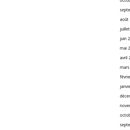
octo
sept
août
juille
juin 
mai 
avril
mars
févri
janvi
déce
nove
octo
sept