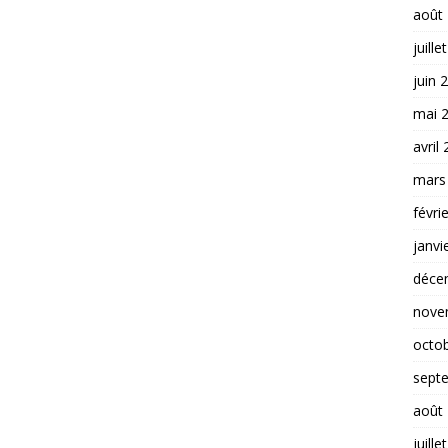
août
juille
juin 
mai 
avril
mars
févri
janvi
déce
nove
octo
sept
août
juille