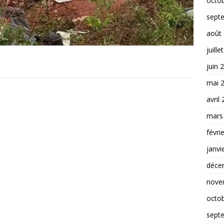
octo
sept
août
juille
juin 
mai 
avril
mars
févri
janvi
déce
nove
octo
sept