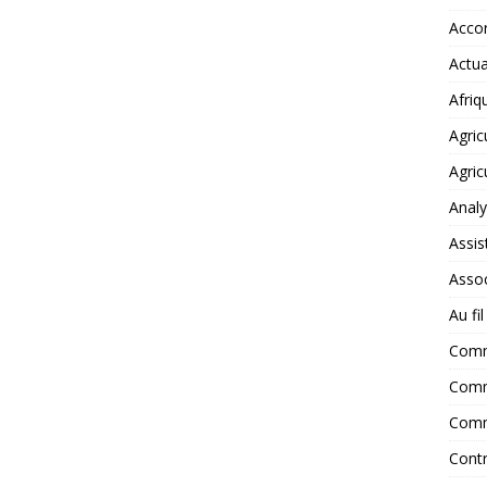
Accor
Actua
Afriq
Agric
Agric
Anal
Assis
Assoc
Au fi
Com
Comm
Comm
Contr