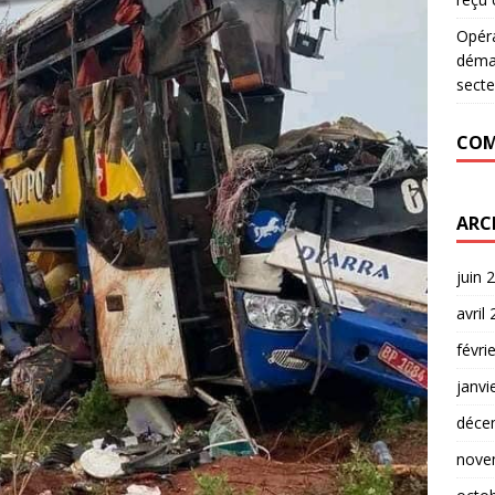
Opér
déman
secte
COM
ARC
juin 
avril
févri
janvi
déce
nove