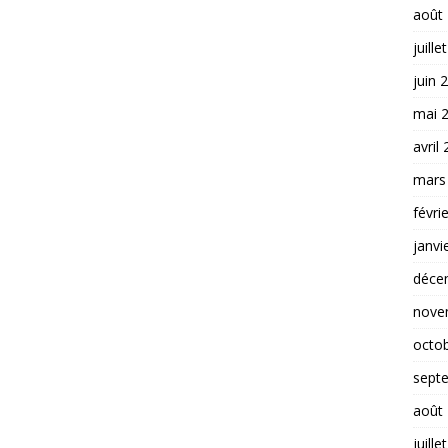
août
juille
juin 
mai 
avril
mars
févri
janvi
déce
nove
octo
sept
août
juille