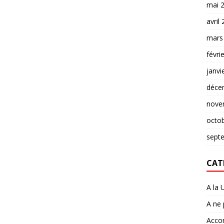
mai 
avril
mars
févri
janvi
déce
nove
octo
sept
CAT
A la 
A ne
Accor