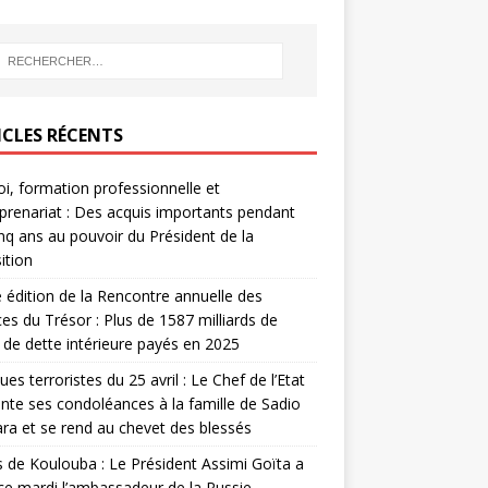
ICLES RÉCENTS
i, formation professionnelle et
prenariat : Des acquis importants pendant
inq ans au pouvoir du Président de la
ition
édition de la Rencontre annuelle des
ces du Trésor : Plus de 1587 milliards de
de dette intérieure payés en 2025
ues terroristes du 25 avril : Le Chef de l’Etat
nte ses condoléances à la famille de Sadio
a et se rend au chevet des blessés
s de Koulouba : Le Président Assimi Goïta a
ce mardi l’ambassadeur de la Russie