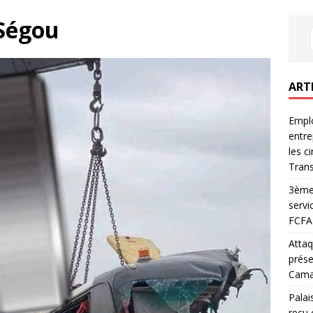
 Ségou
ART
Emplo
entre
les c
Trans
3ème 
servi
FCFA 
Attaq
prése
Camar
Palai
reçu 