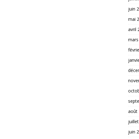
juin 
mai 
avril
mars
févri
janvi
déce
nove
octo
sept
août
juille
juin 