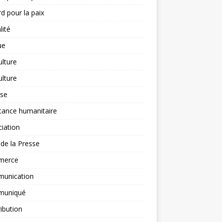
d pour la paix
lité
ue
ulture
ulture
yse
tance humanitaire
iation
l de la Presse
merce
unication
uniqué
ibution