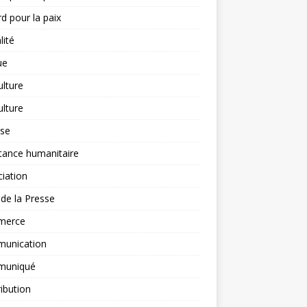
d pour la paix
lité
ue
ulture
ulture
yse
tance humanitaire
iation
l de la Presse
merce
unication
uniqué
ibution