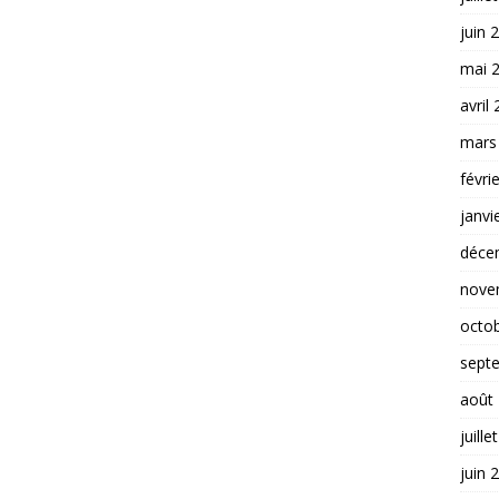
juin 
mai 
avril
mars
févri
janvi
déce
nove
octo
sept
août
juille
juin 