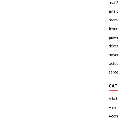
mai 
avril
mars
févri
janvi
déce
nove
octo
sept
CAT
A la 
A ne
Accor