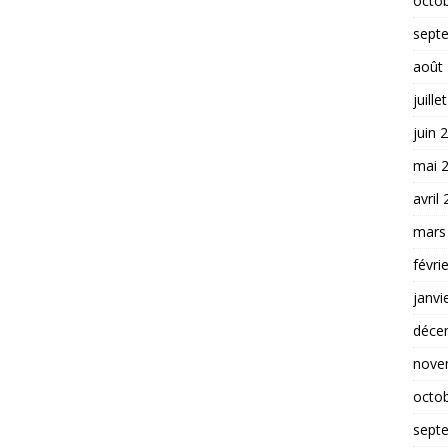
octo
sept
août
juille
juin 
mai 
avril
mars
févri
janvi
déce
nove
octo
sept