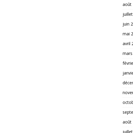
août
juille
juin 
mai 
avril
mars
févri
janvi
déce
nove
octo
sept
août
juille