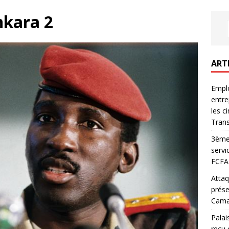
nkara 2
ART
Emplo
entre
les c
Trans
3ème 
servi
FCFA 
Attaq
prése
Camar
Palai
reçu 