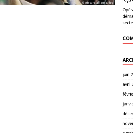
Opér
déman
secte
COM
ARC
juin 
avril
févri
janvi
déce
nove