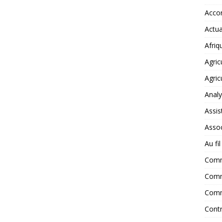
Accor
Actua
Afriq
Agric
Agric
Anal
Assis
Assoc
Au fi
Com
Comm
Comm
Contr