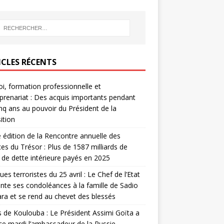
ICLES RÉCENTS
i, formation professionnelle et
prenariat : Des acquis importants pendant
inq ans au pouvoir du Président de la
ition
édition de la Rencontre annuelle des
ces du Trésor : Plus de 1587 milliards de
de dette intérieure payés en 2025
ues terroristes du 25 avril : Le Chef de l’Etat
nte ses condoléances à la famille de Sadio
a et se rend au chevet des blessés
s de Koulouba : Le Président Assimi Goïta a
ce mardi l’ambassadeur de la Russie