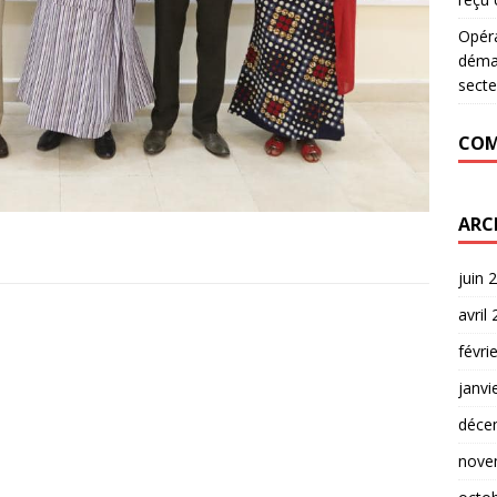
Opér
déman
secte
COM
ARC
juin 
avril
févri
janvi
déce
nove