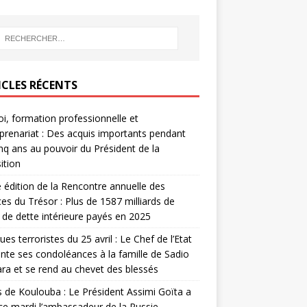
ICLES RÉCENTS
i, formation professionnelle et
prenariat : Des acquis importants pendant
inq ans au pouvoir du Président de la
ition
édition de la Rencontre annuelle des
ces du Trésor : Plus de 1587 milliards de
de dette intérieure payés en 2025
ues terroristes du 25 avril : Le Chef de l’Etat
nte ses condoléances à la famille de Sadio
a et se rend au chevet des blessés
s de Koulouba : Le Président Assimi Goïta a
ce mardi l’ambassadeur de la Russie