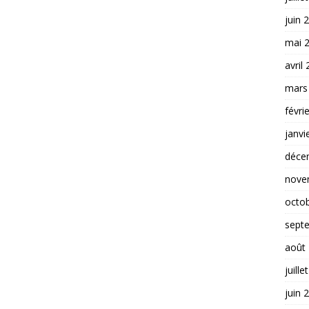
juin 
mai 
avril
mars
févri
janvi
déce
nove
octo
sept
août
juille
juin 