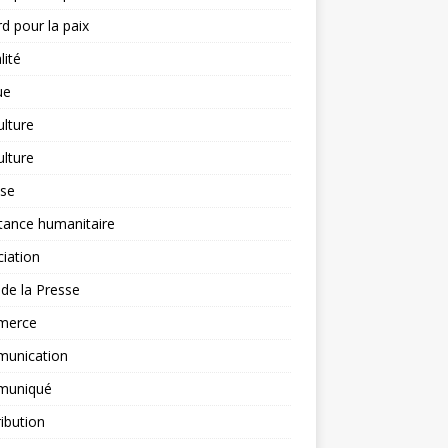
d pour la paix
lité
ue
ulture
ulture
yse
tance humanitaire
iation
l de la Presse
merce
unication
uniqué
ibution