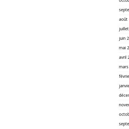
octo
sept
août
juille
juin 
mai 
avril
mars
févri
janvi
déce
nove
octo
sept