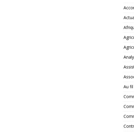
Accor
Actua
Afriq
Agric
Agric
Anal
Assis
Assoc
Au fi
Com
Comm
Comm
Contr