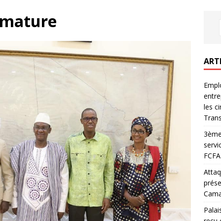
imature
ART
Emplo
entre
les c
Trans
3ème 
servi
FCFA 
Attaq
prése
Camar
Palai
reçu 