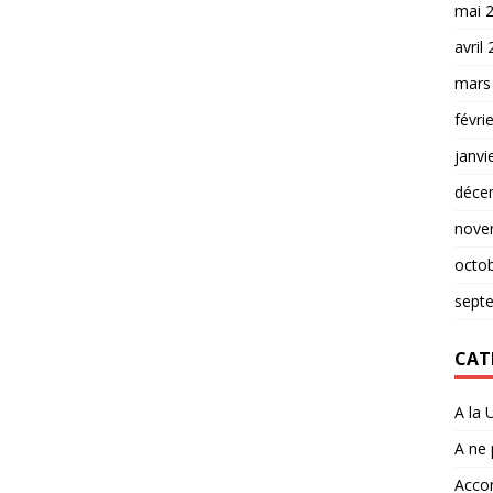
mai 
avril
mars
févri
janvi
déce
nove
octo
sept
CAT
A la 
A ne
Accor