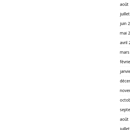
août
juille
juin 
mai 
avril
mars
févri
janvi
déce
nove
octo
sept
août
juille