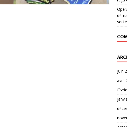
Opér
déman
secte
COM
ARC
juin 
avril
févri
janvi
déce
nove