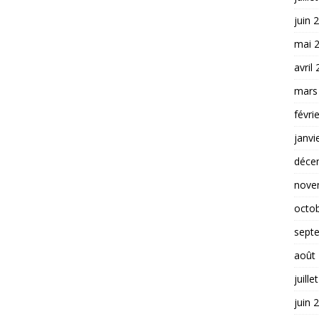
juin 
mai 
avril
mars
févri
janvi
déce
nove
octo
sept
août
juille
juin 