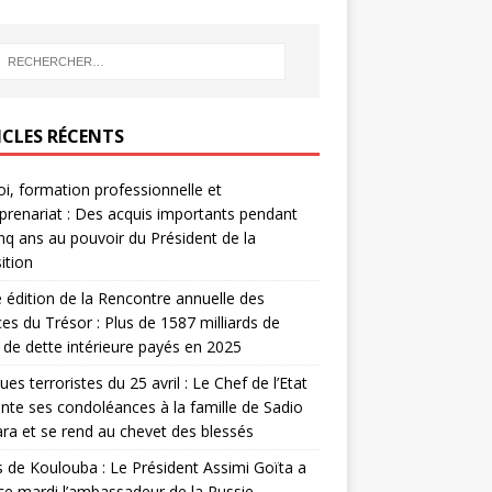
ICLES RÉCENTS
i, formation professionnelle et
prenariat : Des acquis importants pendant
inq ans au pouvoir du Président de la
ition
édition de la Rencontre annuelle des
ces du Trésor : Plus de 1587 milliards de
de dette intérieure payés en 2025
ues terroristes du 25 avril : Le Chef de l’Etat
nte ses condoléances à la famille de Sadio
a et se rend au chevet des blessés
s de Koulouba : Le Président Assimi Goïta a
ce mardi l’ambassadeur de la Russie