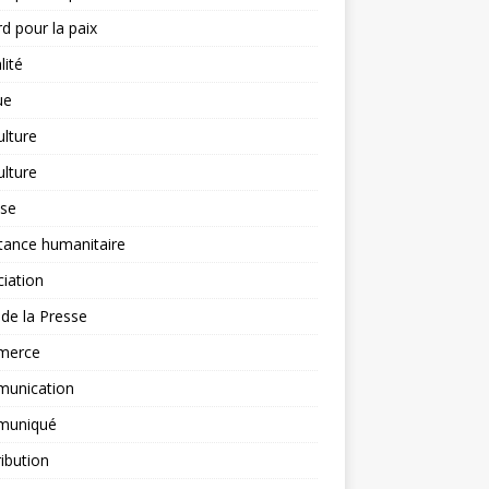
d pour la paix
lité
ue
ulture
ulture
yse
tance humanitaire
iation
l de la Presse
merce
unication
uniqué
ibution