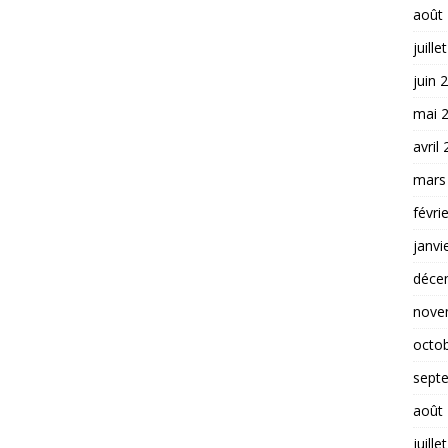
août
juille
juin 
mai 
avril
mars
févri
janvi
déce
nove
octo
sept
août
juille