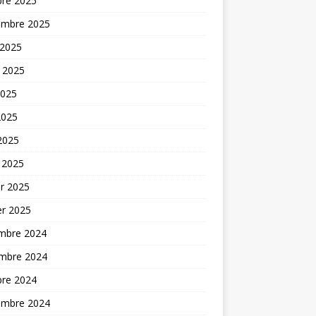
bre 2025
embre 2025
 2025
t 2025
2025
2025
 2025
 2025
er 2025
er 2025
mbre 2024
mbre 2024
bre 2024
embre 2024