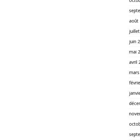
octo
sept
août
juille
juin 
mai 
avril
mars
févri
janvi
déce
nove
octo
sept