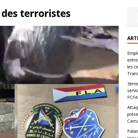
 des terroristes
ART
Emplo
entre
les c
Trans
3ème 
servi
FCFA 
Attaq
prése
Camar
Palai
reçu 