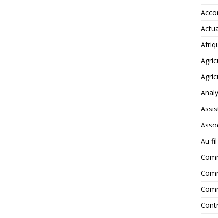
Accor
Actua
Afriq
Agric
Agric
Anal
Assis
Assoc
Au fi
Com
Comm
Comm
Contr