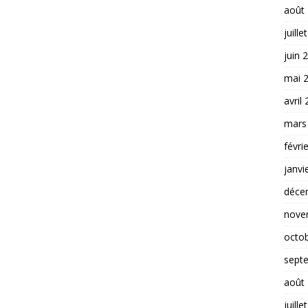
août
juille
juin 
mai 
avril
mars
févri
janvi
déce
nove
octo
sept
août
juille