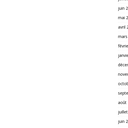
juin 
mai 
avril
mars
févri
janvi
déce
nove
octo
sept
août
juille
juin 