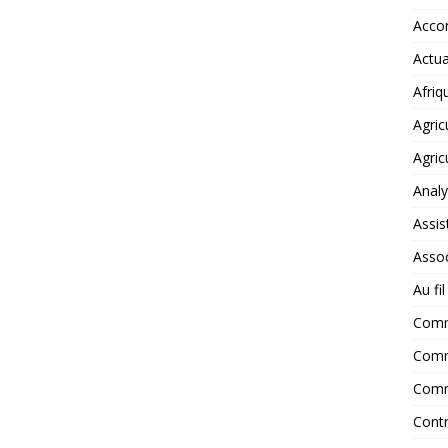
Accor
Actua
Afriq
Agric
Agric
Anal
Assis
Assoc
Au fi
Com
Comm
Comm
Contr