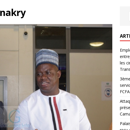
onakry
ART
Emplo
entre
les c
Trans
3ème 
servi
FCFA 
Attaq
prése
Camar
Palai
reçu 