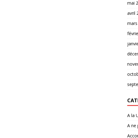
mai 
avril
mars
févri
janvi
déce
nove
octo
sept
CAT
A la 
A ne
Accor