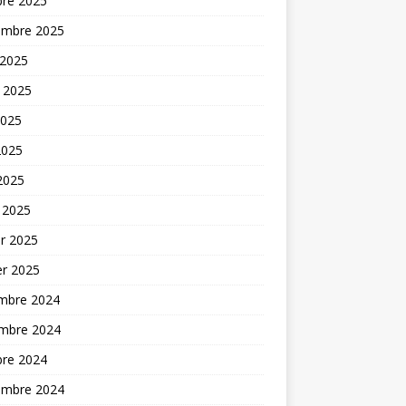
bre 2025
embre 2025
 2025
t 2025
2025
2025
 2025
 2025
er 2025
er 2025
mbre 2024
mbre 2024
bre 2024
embre 2024