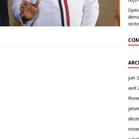
Opér
déman
secte
COM
ARC
juin 
avril
févri
janvi
déce
nove