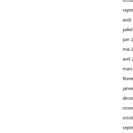
octo
sept
août
juille
juin 
mai 
avril
mars
févri
janvi
déce
nove
octo
sept