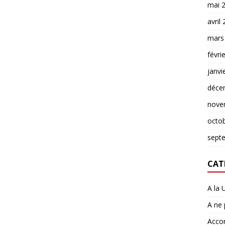
mai 
avril
mars
févri
janvi
déce
nove
octo
sept
CAT
A la 
A ne
Accor