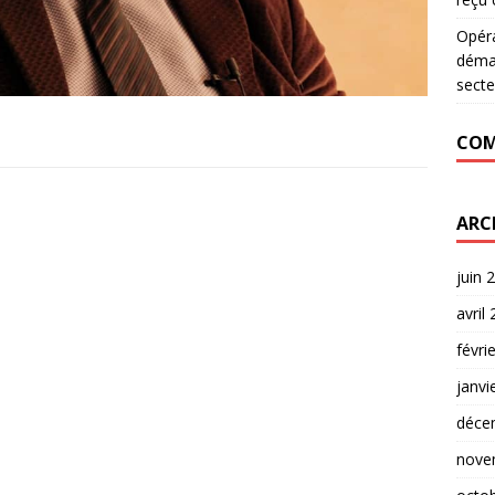
Opér
déman
secte
COM
ARC
juin 
avril
févri
janvi
déce
nove