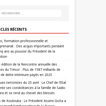
ICLES RÉCENTS
i, formation professionnelle et
prenariat : Des acquis importants pendant
inq ans au pouvoir du Président de la
ition
édition de la Rencontre annuelle des
ces du Trésor : Plus de 1587 milliards de
de dette intérieure payés en 2025
ues terroristes du 25 avril : Le Chef de l’Etat
nte ses condoléances à la famille de Sadio
a et se rend au chevet des blessés
s de Koulouba : Le Président Assimi Goïta a
ce mardi l’ambassadeur de la Russie