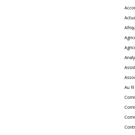
Accor
Actua
Afriq
Agric
Agric
Anal
Assis
Assoc
Au fi
Com
Comm
Comm
Contr