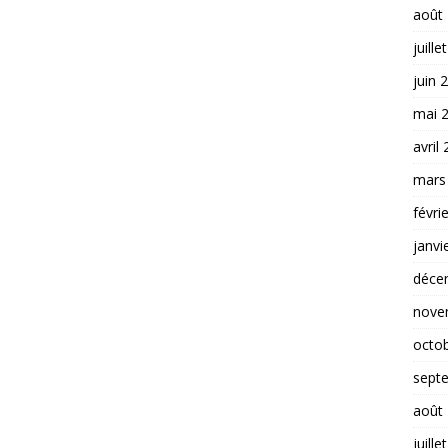
août
juille
juin 
mai 
avril
mars
févri
janvi
déce
nove
octo
sept
août
juille