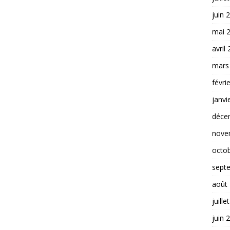
juin 
mai 
avril
mars
févri
janvi
déce
nove
octo
sept
août
juille
juin 