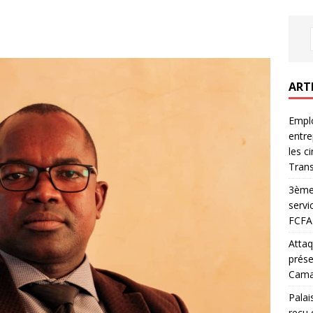
ART
Emplo
entre
les c
Trans
3ème 
servi
FCFA 
Attaq
prése
Camar
Palai
reçu 