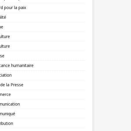
d pour la paix
lité
ue
ulture
ulture
yse
tance humanitaire
iation
l de la Presse
merce
unication
uniqué
ibution