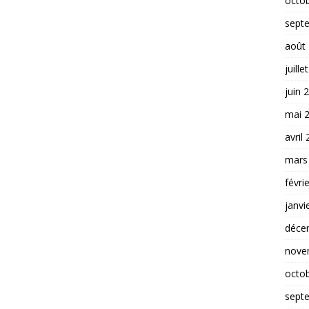
octo
sept
août
juille
juin 
mai 
avril
mars
févri
janvi
déce
nove
octo
sept