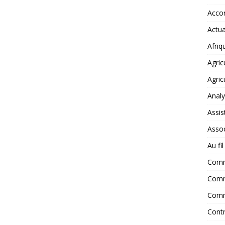
Accor
Actua
Afriq
Agric
Agric
Anal
Assis
Assoc
Au fi
Com
Comm
Comm
Contr