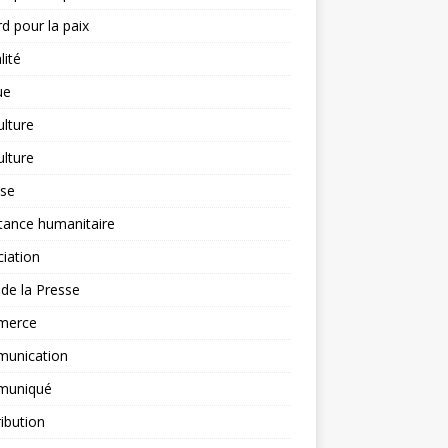
d pour la paix
lité
ue
ulture
ulture
yse
tance humanitaire
iation
l de la Presse
merce
unication
uniqué
ibution