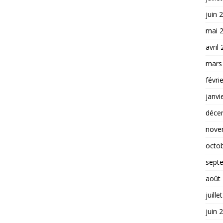
juin 
mai 
avril
mars
févri
janvi
déce
nove
octo
sept
août
juille
juin 