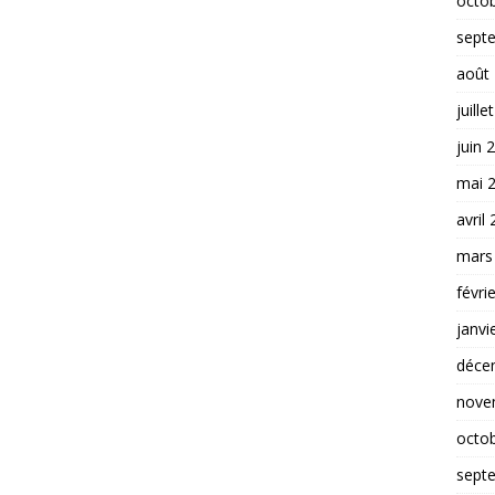
octo
sept
août
juille
juin 
mai 
avril
mars
févri
janvi
déce
nove
octo
sept