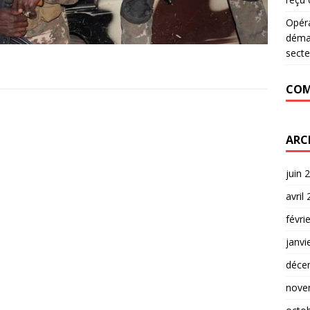
Opér
déman
secte
COM
ARC
juin 
avril
févri
janvi
déce
nove