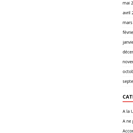
mai 
avril
mars
févri
janvi
déce
nove
octo
sept
CAT
A la 
A ne
Accor