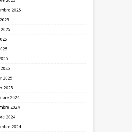
bre 2025
embre 2025
 2025
t 2025
2025
2025
 2025
 2025
er 2025
er 2025
mbre 2024
mbre 2024
bre 2024
embre 2024