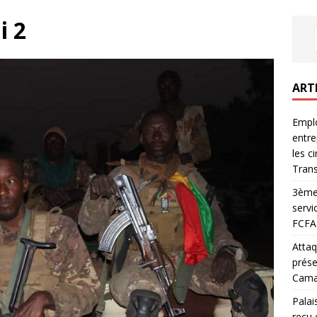
i 2
ART
Emplo
entre
les c
Trans
3ème 
servi
FCFA 
Attaq
prése
Camar
Palai
reçu 