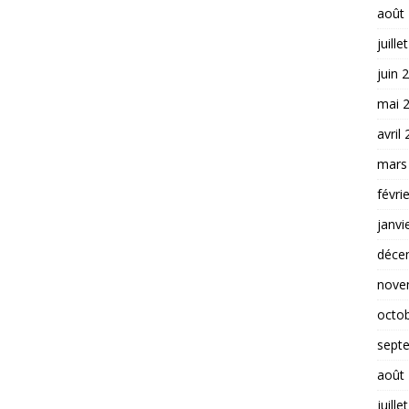
août
juille
juin 
mai 
avril
mars
févri
janvi
déce
nove
octo
sept
août
juille