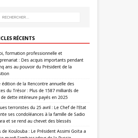
ICLES RÉCENTS
i, formation professionnelle et
prenariat : Des acquis importants pendant
inq ans au pouvoir du Président de la
ition
édition de la Rencontre annuelle des
ces du Trésor : Plus de 1587 milliards de
de dette intérieure payés en 2025
ues terroristes du 25 avril : Le Chef de l’Etat
nte ses condoléances à la famille de Sadio
a et se rend au chevet des blessés
s de Koulouba : Le Président Assimi Goïta a
ce mardi l’ambassadeur de la Russie