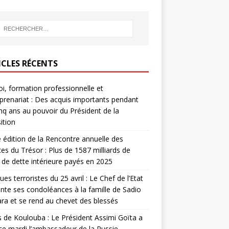
ICLES RÉCENTS
i, formation professionnelle et
prenariat : Des acquis importants pendant
inq ans au pouvoir du Président de la
ition
édition de la Rencontre annuelle des
ces du Trésor : Plus de 1587 milliards de
de dette intérieure payés en 2025
ues terroristes du 25 avril : Le Chef de l’Etat
nte ses condoléances à la famille de Sadio
a et se rend au chevet des blessés
s de Koulouba : Le Président Assimi Goïta a
ce mardi l’ambassadeur de la Russie