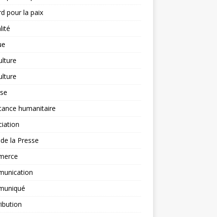
d pour la paix
lité
ue
ulture
ulture
yse
tance humanitaire
iation
l de la Presse
merce
unication
uniqué
ibution