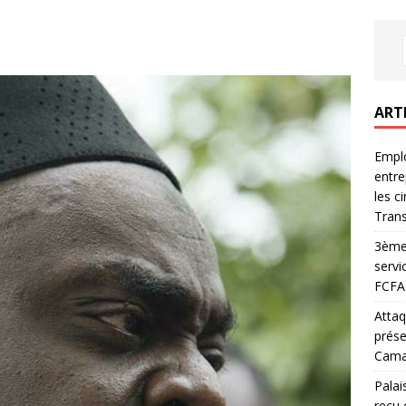
ART
Emplo
entre
les c
Trans
3ème 
servi
FCFA 
Attaq
prése
Camar
Palai
reçu 