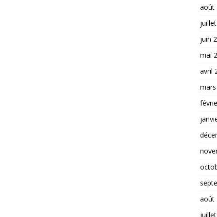
août
juille
juin 
mai 
avril
mars
févri
janvi
déce
nove
octo
sept
août
juille