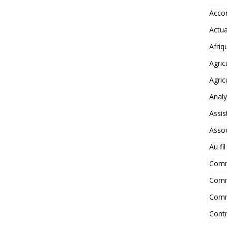
Accor
Actua
Afriq
Agric
Agric
Anal
Assis
Assoc
Au fi
Com
Comm
Comm
Contr