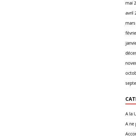
mai 
avril
mars
févri
janvi
déce
nove
octo
sept
CAT
A la 
A ne
Accor