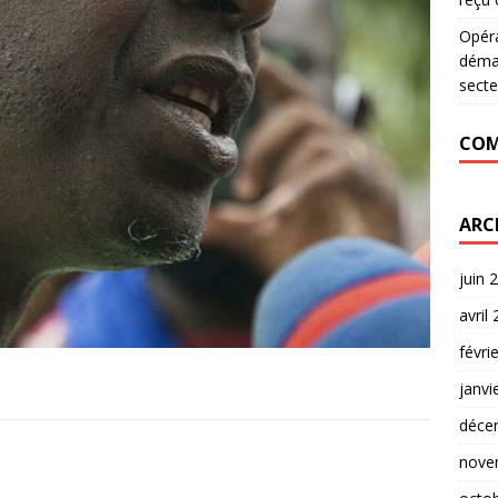
Opér
déman
secte
COM
ARC
juin 
avril
févri
janvi
déce
nove