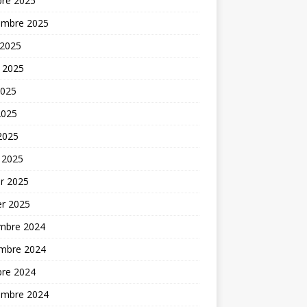
bre 2025
embre 2025
 2025
t 2025
2025
2025
 2025
 2025
er 2025
er 2025
mbre 2024
mbre 2024
bre 2024
embre 2024