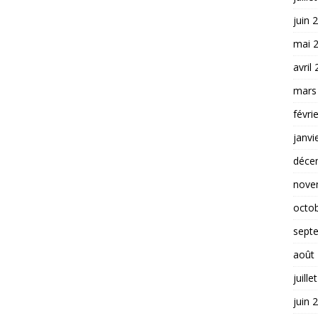
juin 
mai 
avril
mars
févri
janvi
déce
nove
octo
sept
août
juille
juin 