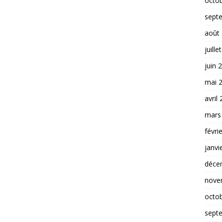
octo
sept
août
juille
juin 
mai 
avril
mars
févri
janvi
déce
nove
octo
sept