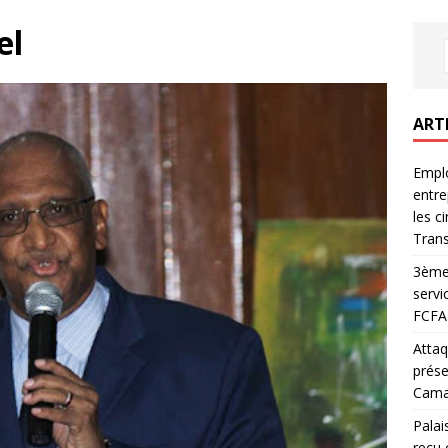
el
ART
Emplo
entre
les c
Trans
3ème 
servi
FCFA 
Attaq
prése
Camar
Palai
reçu 