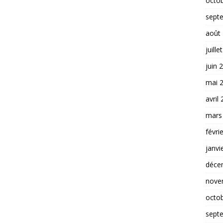
octo
sept
août
juille
juin 
mai 
avril
mars
févri
janvi
déce
nove
octo
sept