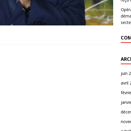
Opér
déman
secte
COM
ARC
juin 
avril
févri
janvi
déce
nove