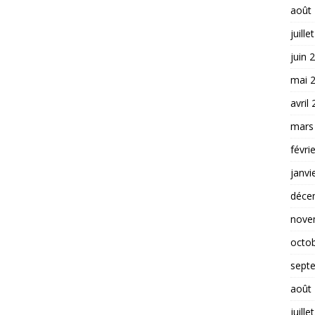
août
juille
juin 
mai 
avril
mars
févri
janvi
déce
nove
octo
sept
août
juille