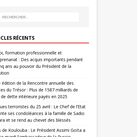
ICLES RÉCENTS
i, formation professionnelle et
prenariat : Des acquis importants pendant
inq ans au pouvoir du Président de la
ition
édition de la Rencontre annuelle des
ces du Trésor : Plus de 1587 milliards de
de dette intérieure payés en 2025
ues terroristes du 25 avril : Le Chef de l’Etat
nte ses condoléances à la famille de Sadio
a et se rend au chevet des blessés
s de Koulouba : Le Président Assimi Goïta a
ce mardi l’ambassadeur de la Russie