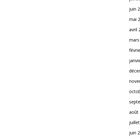
juin 
mai 
avril
mars
févri
janvi
déce
nove
octo
sept
août
juille
juin 