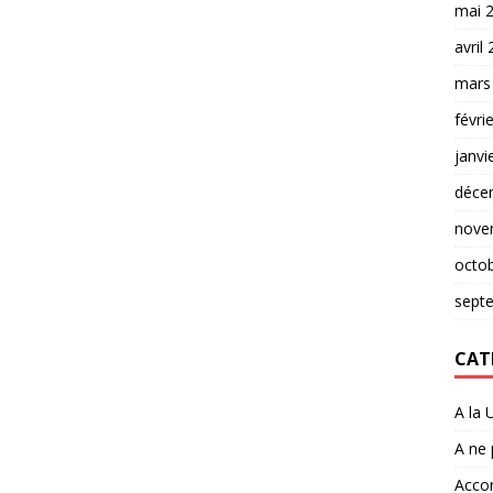
mai 
avril
mars
févri
janvi
déce
nove
octo
sept
CAT
A la 
A ne
Accor