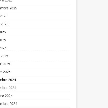
bre 2025
embre 2025
 2025
t 2025
2025
2025
 2025
 2025
er 2025
er 2025
mbre 2024
mbre 2024
bre 2024
embre 2024