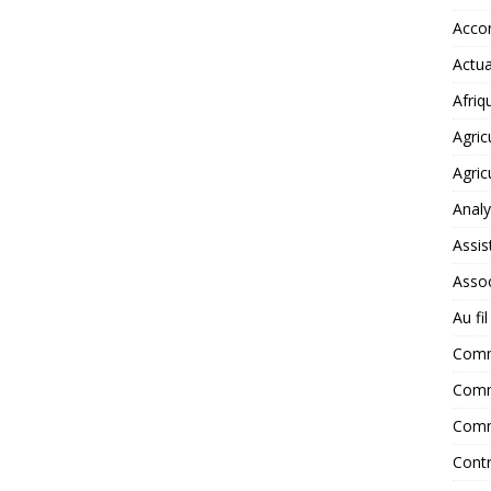
Accor
Actua
Afriq
Agric
Agric
Anal
Assis
Assoc
Au fi
Com
Comm
Comm
Contr