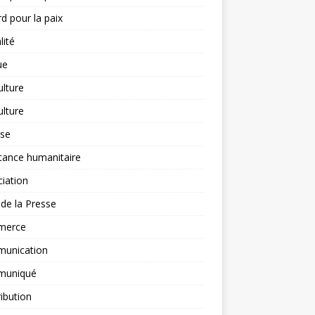
d pour la paix
lité
ue
ulture
ulture
yse
tance humanitaire
iation
l de la Presse
merce
unication
uniqué
ibution